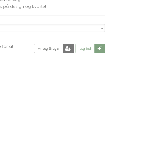
 på design og kvalitet
 for at
Ansøg Bruger
Log ind