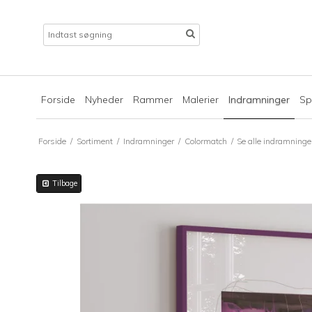
Forside
Nyheder
Rammer
Malerier
Indramninger
Sp
Forside
/
Sortiment
/
Indramninger
/
Colormatch
/
Se alle indramninge
Tilbage