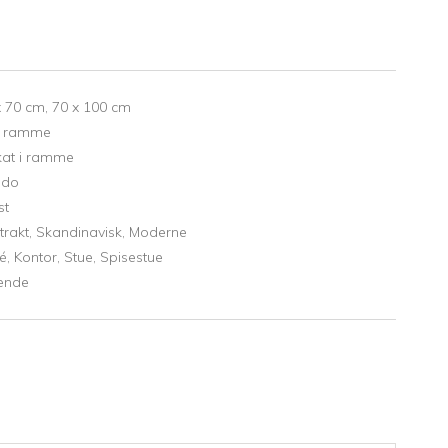
x 70 cm,
70 x 100 cm
la ramme
kat i ramme
ado
st
trakt,
Skandinavisk,
Moderne
ré,
Kontor,
Stue,
Spisestue
ende