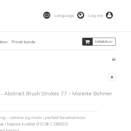
Language
Log ind
ation
Privat kunde
Indkøbskurv
- Abstract Brush Strokes 77 - Mareike Böhmer
ing – ramme og motiv i perfekt farveharmoni
æ i højeste kvalitet (FSC® C186933)
med beslag