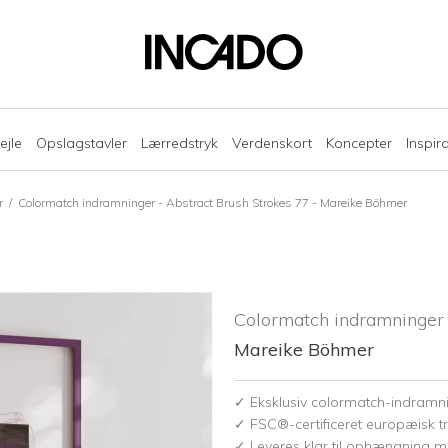
ejle
Opslagstavler
Lærredstryk
Verdenskort
Koncepter
Inspir
r
/
Colormatch indramninger - Abstract Brush Strokes 77 - Mareike Böhmer
Colormatch indramninger 
Mareike Böhmer
✓ Eksklusiv colormatch-indramn
✓ FSC®-certificeret europæisk tr
✓ Leveres klar til ophængning 