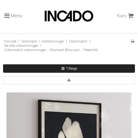
Menu
Kurv
Forside
/
Sortiment
/
Indramninger
/
Colormatch
/
Se alle indramninger
/
Colormatch indramninger - Abstract Blossom - Treechild
Tilbage