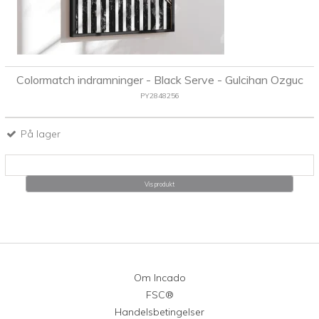
Colormatch indramninger - Black Serve - Gulcihan Ozguc
PY2848256
På lager
Vis produkt
Om Incado
FSC®
Handelsbetingelser