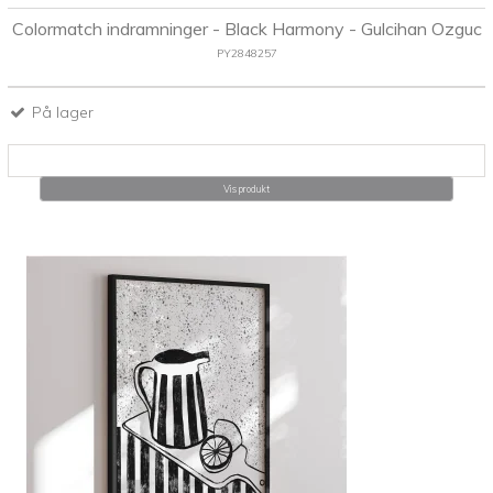
Colormatch indramninger - Black Harmony - Gulcihan Ozguc
PY2848257
På lager
Vis produkt