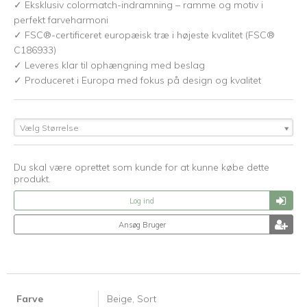
✓ Eksklusiv colormatch-indramning – ramme og motiv i
perfekt farveharmoni
✓ FSC®-certificeret europæisk træ i højeste kvalitet (FSC®
C186933)
✓ Leveres klar til ophængning med beslag
✓ Produceret i Europa med fokus på design og kvalitet
Vælg Størrelse
Du skal være oprettet som kunde for at kunne købe dette
produkt.
Log ind
Ansøg Bruger
Farve
Beige,
Sort