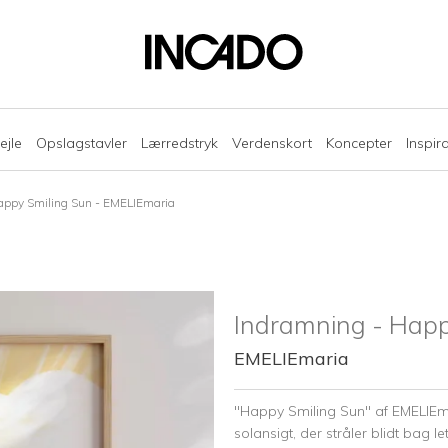
ejle
Opslagstavler
Lærredstryk
Verdenskort
Koncepter
Inspir
appy Smiling Sun - EMELIEmaria
Indramning - Happ
EMELIEmaria
"Happy Smiling Sun" af EMELIEm
solansigt, der stråler blidt bag l