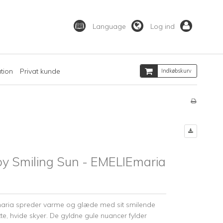
Language
Log ind
ation
Privat kunde
Indkøbskurv
y Smiling Sun - EMELIEmaria
aria spreder varme og glæde med sit smilende
ette, hvide skyer. De gyldne gule nuancer fylder