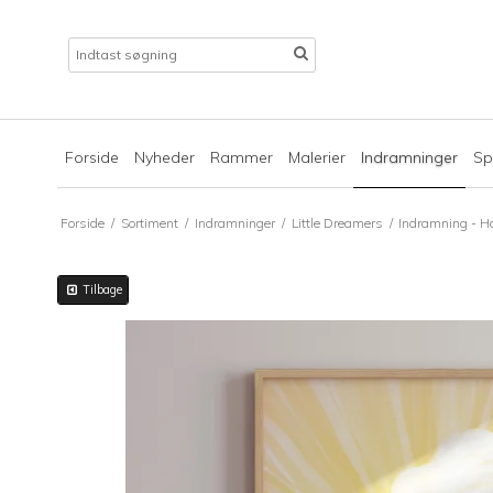
Forside
Nyheder
Rammer
Malerier
Indramninger
Sp
Forside
/
Sortiment
/
Indramninger
/
Little Dreamers
/
Indramning - H
Tilbage