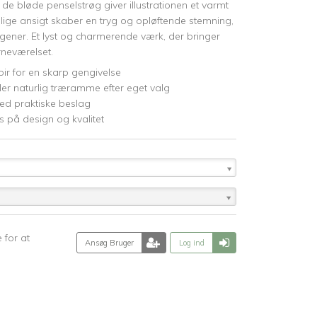
de bløde penselstrøg giver illustrationen et varmt
lige ansigt skaber en tryg og opløftende stemning,
rgener. Et lyst og charmerende værk, der bringer
rneværelset.
pir for en skarp gengivelse
ler naturlig træramme efter eget valg
ed praktiske beslag
 på design og kvalitet
 for at
Ansøg Bruger
Log ind