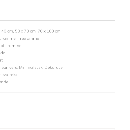
x 40 cm,
50 x 70 cm,
70 x 100 cm
t ramme,
Træramme
kat i ramme
ado
st
neunivers,
Minimalistisk,
Dekorativ
neværelse
ende