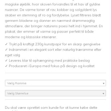
magiske øjeblik, hvor skoven forvandles til et hav af gyldne
nuancer. De varme toner af rav, kobber og solgyldent lys
skaber en stemning af ro og fordybelse. Lyset filtreres blødt
gennem bladene og danner en nærmest drømmeagtig
atmosfære, der bringer naturens poesi helt ind i hjemmet. En
plakat, der emmer af varme og passer perfekt til både
moderne og klassiske interiører.
✓ Trykt på kraftigt 230g kunstpapir for en skarp gengivelse
✓ Indrammet i en elegant sort eller naturlig træramme efter
eget valg
✓ Leveres klar til ophængning med praktiske beslag
✓ Produceret i Europa med fokus på design og kvalitet
Vælg Ramme
Vælg Størrelse
Du skal være oprettet som kunde for at kunne købe dette