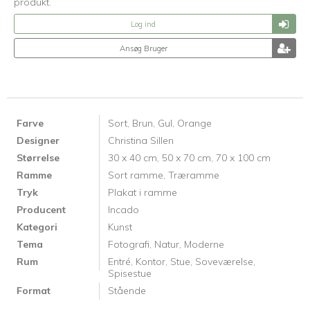
produkt.
Log ind
Ansøg Bruger
Farve
Sort,
Brun,
Gul,
Orange
Designer
Christina Sillen
Størrelse
30 x 40 cm,
50 x 70 cm,
70 x 100 cm
Ramme
Sort ramme,
Træramme
Tryk
Plakat i ramme
Producent
Incado
Kategori
Kunst
Tema
Fotografi,
Natur,
Moderne
Rum
Entré,
Kontor,
Stue,
Soveværelse,
Spisestue
Format
Stående