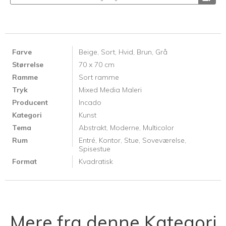
Farve
Beige,
Sort,
Hvid,
Brun,
Grå
Størrelse
70 x 70 cm
Ramme
Sort ramme
Tryk
Mixed Media Maleri
Producent
Incado
Kategori
Kunst
Tema
Abstrakt,
Moderne,
Multicolor
Rum
Entré,
Kontor,
Stue,
Soveværelse,
Spisestue
Format
Kvadratisk
Mere fra denne Kategori