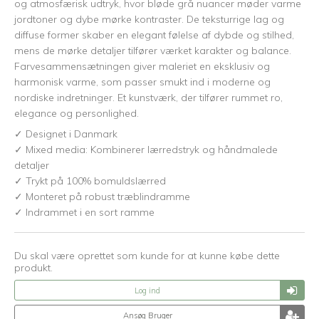
og atmosfærisk udtryk, hvor bløde grå nuancer møder varme
jordtoner og dybe mørke kontraster. De teksturrige lag og
diffuse former skaber en elegant følelse af dybde og stilhed,
mens de mørke detaljer tilfører værket karakter og balance.
Farvesammensætningen giver maleriet en eksklusiv og
harmonisk varme, som passer smukt ind i moderne og
nordiske indretninger. Et kunstværk, der tilfører rummet ro,
elegance og personlighed.
✓ Designet i Danmark
✓ Mixed media: Kombinerer lærredstryk og håndmalede
detaljer
✓ Trykt på 100% bomuldslærred
✓ Monteret på robust træblindramme
✓ Indrammet i en sort ramme
Du skal være oprettet som kunde for at kunne købe dette
produkt.
Log ind
Ansøg Bruger