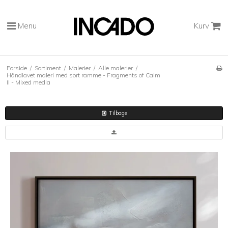
Menu
Kurv
Forside
/
Sortiment
/
Malerier
/
Alle malerier
/
Håndlavet maleri med sort ramme - Fragments of Calm
II - Mixed media
Tilbage