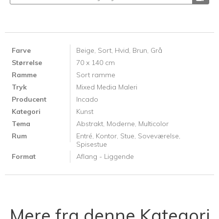
Farve
Beige,
Sort,
Hvid,
Brun,
Grå
Størrelse
70 x 140 cm
Ramme
Sort ramme
Tryk
Mixed Media Maleri
Producent
Incado
Kategori
Kunst
Tema
Abstrakt,
Moderne,
Multicolor
Rum
Entré,
Kontor,
Stue,
Soveværelse,
Spisestue
Format
Aflang - Liggende
Mere fra denne Kategori