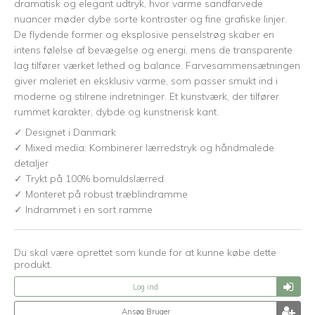
dramatisk og elegant udtryk, hvor varme sandfarvede
nuancer møder dybe sorte kontraster og fine grafiske linjer.
De flydende former og eksplosive penselstrøg skaber en
intens følelse af bevægelse og energi, mens de transparente
lag tilfører værket lethed og balance. Farvesammensætningen
giver maleriet en eksklusiv varme, som passer smukt ind i
moderne og stilrene indretninger. Et kunstværk, der tilfører
rummet karakter, dybde og kunstnerisk kant.
✓ Designet i Danmark
✓ Mixed media: Kombinerer lærredstryk og håndmalede
detaljer
✓ Trykt på 100% bomuldslærred
✓ Monteret på robust træblindramme
✓ Indrammet i en sort ramme
Du skal være oprettet som kunde for at kunne købe dette
produkt.
Log ind
Ansøg Bruger