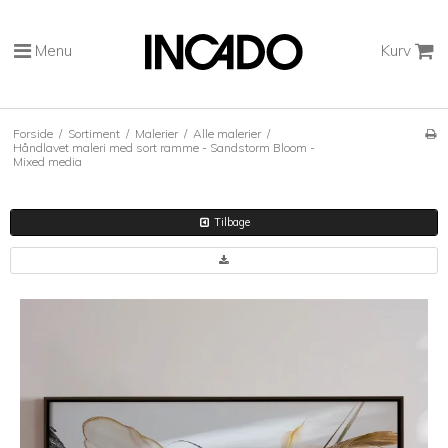
Menu
Kurv
Forside
/
Sortiment
/
Malerier
/
Alle malerier
/
Håndlavet maleri med sort ramme - Sandstorm Bloom -
Mixed media
Tilbage