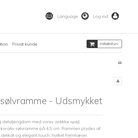
Language
Log ind
ation
Privat kunde
Indkøbskurv
d sølvramme - Udsmykket
g detaljerigdom med vores antikke spejl,
ekorativ sølvramme på 4,5 cm. Rammen prydes af
t delikat og elegant touch, hvilket fremhæver