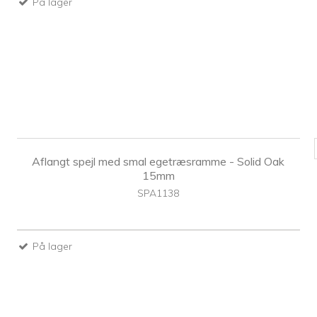
På lager
Aflangt spejl med smal egetræsramme - Solid Oak
15mm
SPA1138
På lager