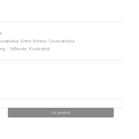
k
eværelse,
Entré,
Kontor,
Soveværelse
ang - Stående,
Kvadratisk
Vis produkt