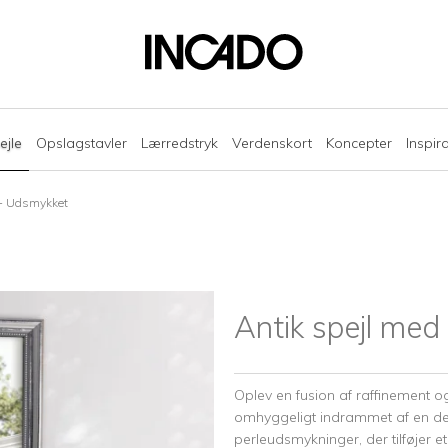
ejle
Opslagstavler
Lærredstryk
Verdenskort
Koncepter
Inspir
 - Udsmykket
Antik spejl me
Oplev en fusion af raffinement o
omhyggeligt indrammet af en d
perleudsmykninger, der tilføjer e