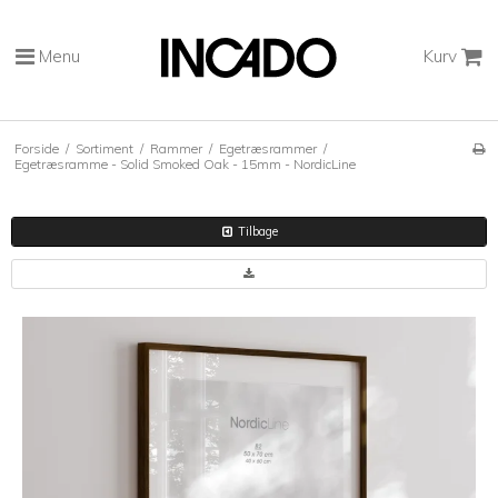
Menu
Kurv
Forside
/
Sortiment
/
Rammer
/
Egetræsrammer
/
Egetræsramme - Solid Smoked Oak - 15mm - NordicLine
Tilbage