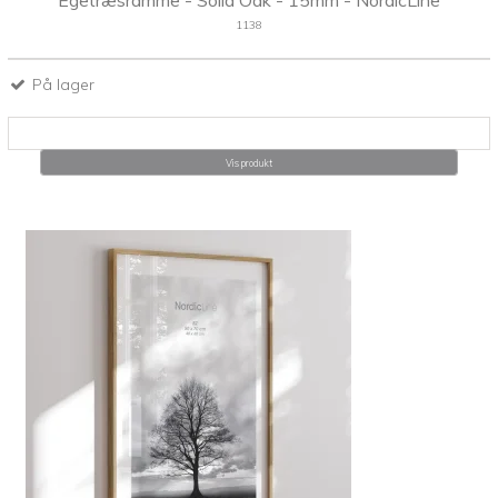
Egetræsramme - Solid Oak - 15mm - NordicLine
1138
På lager
Vis produkt