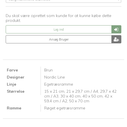
Du skal være oprettet som kunde for at kunne købe dette
produkt.
Log ind
Ansøg Bruger
Farve
Brun
Designer
Nordic Line
Linje
Egetræsramme
Størrelse
15 x 21 cm,
21 x 29,7 cm / A4,
29,7 x 42
cm / A3,
30 x 40 cm,
40 x 50 cm,
42 x
59,4 cm / A2,
50 x 70 cm
Ramme
Røget egetræsramme